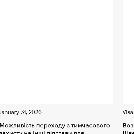
January 31, 2026
Visa
Можливість переходу з тимчасового
Воз
захисту на інші підстави для
Шве