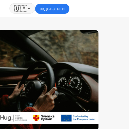
🇺🇦
задонатити