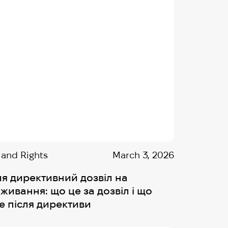
 and Rights
March 3, 2026
ля директивний дозвіл на
живання: що це за дозвіл і що
е після директиви