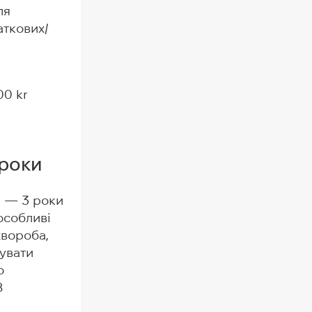
ля
аткових/
00 kr
3 роки
FI — 3 роки
 особливі
хвороба,
увати
о
8