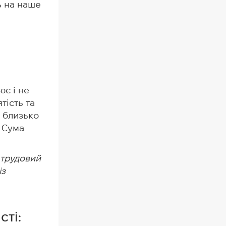
ь на наше
ює і не
тість та
— близько
. Сума
 трудовий
із
сті: