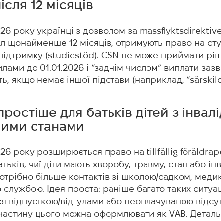
ісля 12 місяців
026 року українці з дозволом за massflyktsdirektive
іл щонайменше 12 місяців, отримують право на ст
підтримку (studiestöd). CSN не може приймати рі
лами до 01.01.2026 і “заднім числом” виплати заз
, якщо немає іншої підстави (наприклад, “särskilda
 простіше для батьків дітей з інвал
ними станами
026 року розширюється право на tillfällig föräldra
атьків, чиї діти мають хворобу, травму, стан або інв
потрібно більше контактів зі школою/садком, меди
 службою. Ідея проста: раніше багато таких ситуа
я відпусткою/відгулами або неоплачуваною відсутн
частину цього можна оформлювати як VAB. Деталь