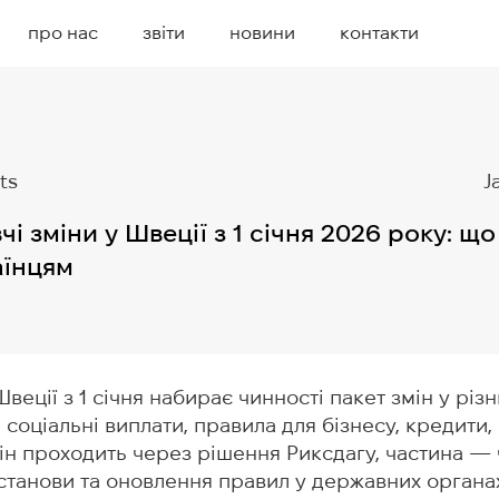
про нас
звіти
новини
контакти
ts
J
і зміни у Швеції з 1 січня 2026 року: що
аїнцям
веції з 1 січня набирає чинності пакет змін у різ
соціальні виплати, правила для бізнесу, кредити, 
ін проходить через рішення Риксдагу, частина —
станови та оновлення правил у державних органах