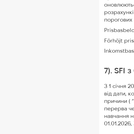
оновлюютьс
розрахункі
порогових 
Prisbasbel
Förhöjt pr
Inkomstbas
7). SFI
З 1 січня 2
від дати, 
причини ( “
перерва че
навчання на
01.01.2026,