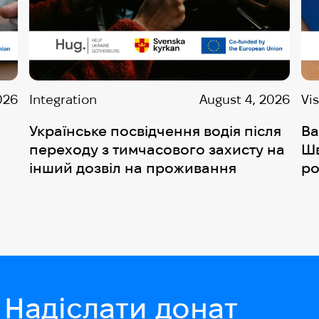
026
Integration
August 4, 2026
Vi
Українське посвідчення водія після
Ва
переходу з тимчасового захисту на
Шв
інший дозвіл на проживання
ро
Надіслати донат