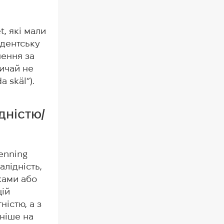
t, які мали
удентську
шення за
вичай не
 skäl”).
ідністю/
penning
алідність,
ками або
цій
істю, а з
ніше на