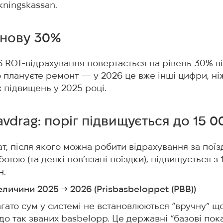
kningskassan.
знову 30%
26 ROT-відрахування повертається на рівень 30% ві
о плануєте ремонт — у 2026 це вже інші цифри, ні
 підвищень у 2025 році.
avdrag: поріг підвищується до 15 0
ат, після якого можна робити відрахування за поїз
отою (та деякі пов’язані поїздки), підвищується з 
н.
величини 2025 → 2026 (Prisbasbeloppet (PBB))
агато сум у системі не встановлюються “вручну” щ
 до так званих basbelopp. Це державні “базові пока