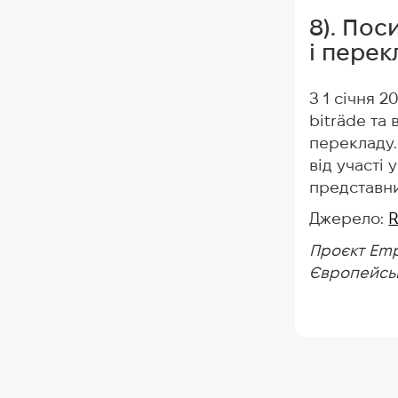
8). Пос
і перек
З 1 січня 2
biträde та
перекладу.
від участі 
представни
Джерело:
R
Проєкт Emp
Європейськи