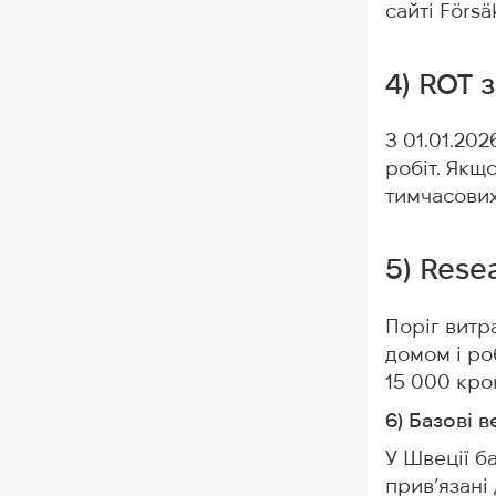
сайті Försä
4) ROT 
З 01.01.20
робіт. Якщ
тимчасових
5) Rese
Поріг витр
домом і роб
15 000 кро
6) Базові 
У Швеції б
прив’язані