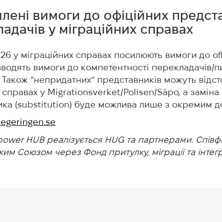
илені вимоги до офіційних предст
ладачів у міграційних справах
026 у міграційних справах посилюють вимоги до off
 вводять вимоги до компетентності перекладачів/
 Також “непридатних” представників можуть відс
у справах у Migrationsverket/Polisen/Säpo, а заміна
ка (substitution) буде можлива лише з окремим д
egeringen.se
ower HUB реалізується HUG та партнерами. Співф
м Союзом через Фонд притулку, міграції та інтегра