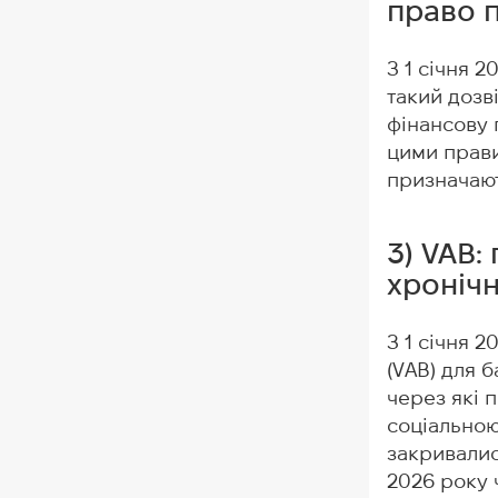
право п
З 1 січня 2
такий дозв
фінансову 
цими прави
призначають
3) VAB:
хроніч
З 1 січня 2
(VAB) для б
через які 
соціальною
закривалис
2026 року 