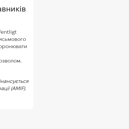
авників
entligt
письмового
торонювати
озволом.
інансується
ції (AMIF).