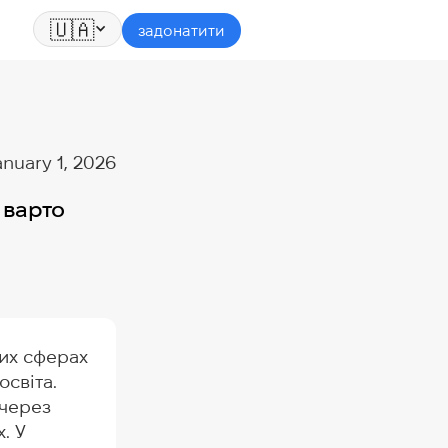
🇺🇦
задонатити
anuary 1, 2026
 варто
них сферах
освіта.
 через
. У