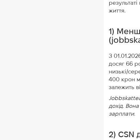
результаті
життя.
1) Менш
(jobbsk
З 01.01.20
досяг 66 р
низькі/сер
400 крон м
залежить в
Jobbskatte
дохід. Вона
зарплати.
2) CSN 