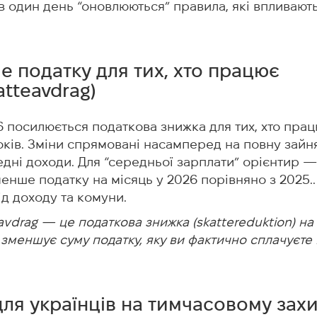
 в один день “оновлюються” правила, які впливают
е податку для тих, хто працює
atteavdrag)
26 посилюється податкова знижка для тих, хто прац
оків. Зміни спрямовані насамперед на повну зайня
едні доходи. Для “середньої зарплати” орієнтир 
енше податку на місяць у 2026 порівняно з 2025.
ід доходу та комуни.
avdrag — це податкова знижка (skattereduktion) на
 зменшує суму податку, яку ви фактично сплачуєте 
для українців на тимчасовому захи