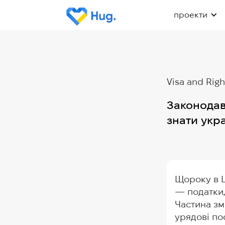
проекти
Visa and Righ
Законодавч
знати укр
Щороку в Ш
— податки, 
Частина зм
урядові по