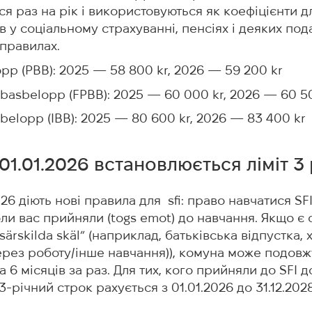
я раз на рік і використовуються як коефіцієнти д
в у соціальному страхуванні, пенсіях і деяких под
правилах.
opp (PBB): 2025 — 58 800 kr, 2026 — 59 200 kr
isbasbelopp (FPBB): 2025 — 60 000 kr, 2026 — 60 5
belopp (IBB): 2025 — 80 600 kr, 2026 — 83 400 kr
 з 01.01.2026 встановлюється ліміт 
026 діють нові правила для sfi: право навчатися S
коли вас прийняли (togs emot) до навчання. Якщо є
särskilda skäl” (наприклад, батьківська відпустка, 
рез роботу/інше навчання)), комуна може подовж
 6 місяців за раз. Для тих, кого прийняли до SFI д
 3-річний строк рахується з 01.01.2026 до 31.12.202