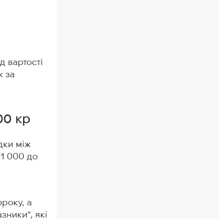
д вартості
ж за
00 кр
дки між
11 000 до
ороку, а
зники”, які