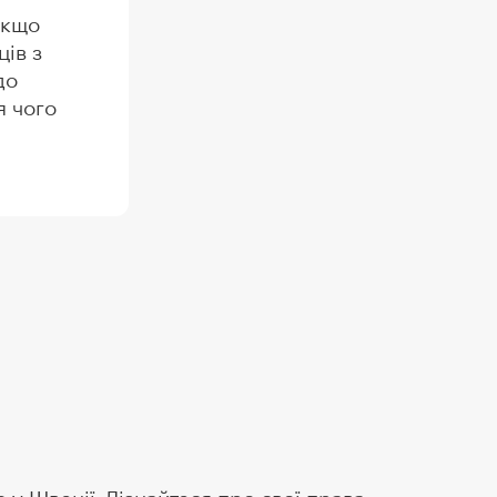
Якщо
ців з
до
я чого