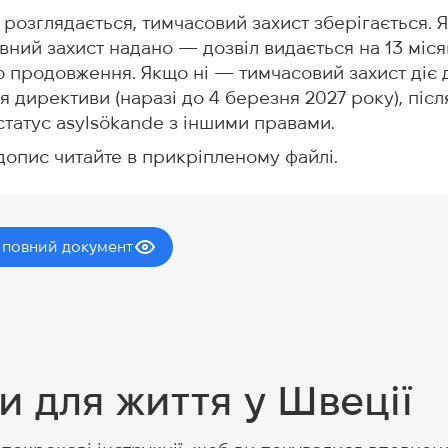
 розглядається, тимчасовий захист зберігається. 
вний захист надано — дозвіл видається на 13 міся
 продовження. Якщо ні — тимчасовий захист діє 
 директиви (наразі до 4 березня 2027 року), післ
татус asylsökande з іншими правами.
допис читайте в прикріпленому файлі.
 повний документ
и для життя у Швеції