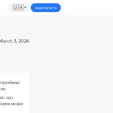
🇺🇦
задонатити
March 3, 2026
ї приймає
ом.
ає, що
 заяв може