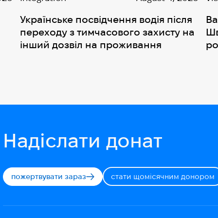
Українське посвідчення водія після
Ва
переходу з тимчасового захисту на
Шв
інший дозвіл на проживання
ро
Надіслати донат
пожертвувати зараз
стати щомісячним донором