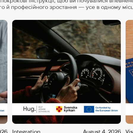
окрокові інструкції, щоб ви почувалися впевнено 
го й професійного зростання — усе в одному місц
026
Integration
August 4, 2026
Vi