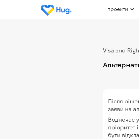
проекти
Visa and Righ
Альтернат
Після ріше
заяви на а
Водночас у
пріоритет 
бути відкл