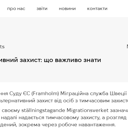
про нас
звіти
новини
контакти
ts
ивний захист: що важливо знати
ння Суду ЄС (Framholm) Міграційна служба Швеці
льтернативний захист від осіб з тимчасовим захист
 своєму ställningstagande Migrationsverket зазнач
і надалі надається тимчасовому захисту, а розгляд
адений, зокрема через робоче навантаження.