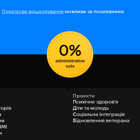
Податкове відшкодування
можливе за посиланням.
Проекти
Психічне здоров'я
торія
Діти та молодь
а
Соціальна інтеграція
ри
Відновлення ветерана
ЗМІ
и