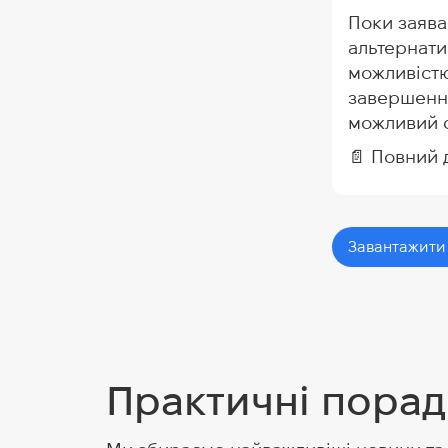
Поки заява
альтернати
можливістю
завершення
можливий с
📄 Повний 
Завантажити
Практичні порад