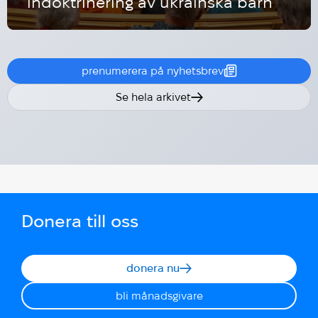
indoktrinering av ukrainska barn
prenumerera på nyhetsbrev
Se hela arkivet
Donera till oss
donera nu
bli månadsgivare