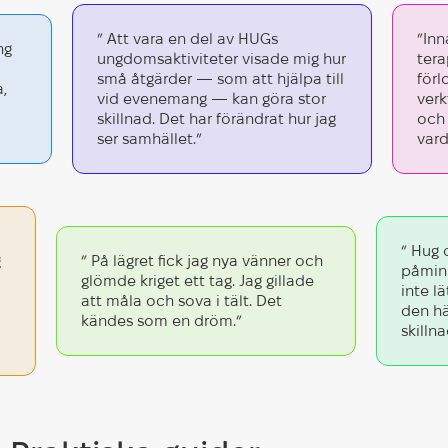
” Att vara en del av HUGs
”Innan jag g
ungdomsaktiviteter visade mig hur
terapisessio
små åtgärder — som att hjälpa till
förlorad. Nu 
vid evenemang — kan göra stor
verktyg för 
skillnad. Det har förändrat hur jag
och känna m
ser samhället.”
vardagen.”
ge. Idag
” På lägret fick jag nya vänner och
glömde kriget ett tag. Jag gillade
ldrig att
att måla och sova i tält. Det
efter att
kändes som en dröm.”
.