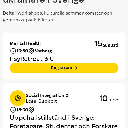
Delta i workshops, kulturella sammankomster och
gemenskapsaktiviteter.
15
Mental Health
augusti
10:30
Varberg
PsyRetreat 3.0
Registrera
Social Integration &
10
June
Legal Support
18:00
Uppehållstillstånd i Sverige:
Företagare, Studenter och Forskare