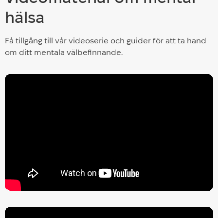
hälsa
Få tillgång till vår videoserie och guider för att ta hand
om ditt mentala välbefinnande.