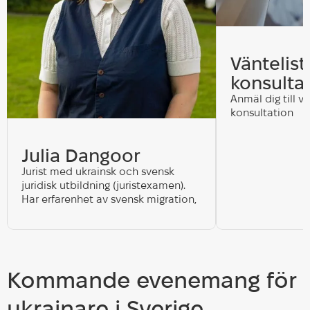
Väntelist
konsulta
Anmäl dig till vä
konsultation
Julia Dangoor
Jurist med ukrainsk och svensk
juridisk utbildning (juristexamen).
Har erfarenhet av svensk migration,
social-, familje- och arbetsrätt,
bostadsfrågor, beskattning och
juridisk vägledning för ukrainare i
Sverige.
Kommande evenemang för
ukrainare i Sverige