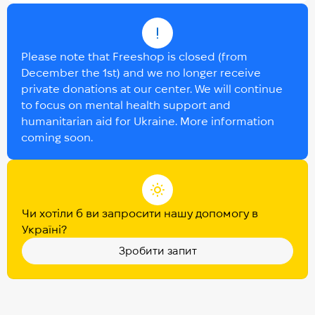
Please note that Freeshop is closed (from
December the 1st) and we no longer receive
private donations at our center. We will continue
to focus on mental health support and
humanitarian aid for Ukraine. More information
coming soon.
Чи хотіли б ви запросити нашу допомогу в
Україні?
Зробити запит