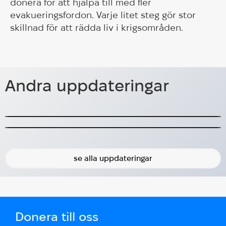
donera för att hjälpa till med fler
evakueringsfordon. Varje litet steg gör stor
skillnad för att rädda liv i krigsområden.
HUG organiserade
Onlinemöte med Ukrainas konsul i
vinterkajaktävlingar och
Sverige
Andra uppdateringar
utomhusaktiviteter för veteraner
HUG samordnade möte med Ukrainas konsul i
Sverige
HUG organiserade
med amputationer i Ukraina
vinterveteranåterhämtningsaktiviteter
2025-11-14
2026-02-28
se alla uppdateringar
Donera till oss