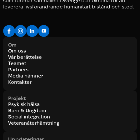
som förenar samhällen i Sverige och Ukraina för att
leverera livsförändrande humanitärt bistånd och stöd.
Om
Om oss
Vår berättelse
Teamet
Partners
Media nämner
Kontakter
Projekt
Psykisk hälsa
Barn & Ungdom
Social integration
Veteranåterhämtning
Uppdateringar