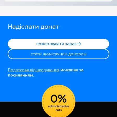
Надіслати донат
пожертвувати зараз
стати щомісячним донором
Податкове відшкодування
можливе за
посиланням.