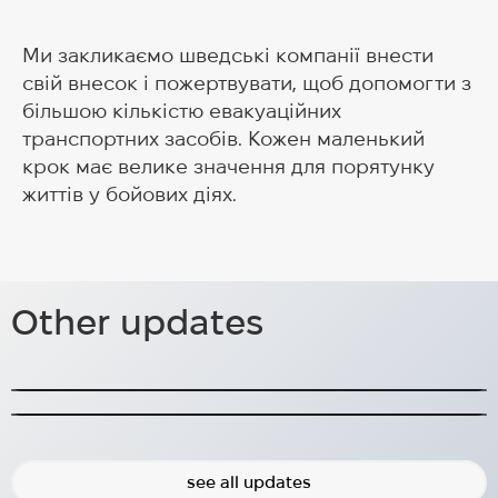
Ми закликаємо шведські компанії внести
свій внесок і пожертвувати, щоб допомогти з
більшою кількістю евакуаційних
транспортних засобів. Кожен маленький
крок має велике значення для порятунку
життів у бойових діях.
Підтримка психічного здоров'я та
інтеграції: довгострокові
Історія фрішопу 2022-2024
Other updates
рішення для переселенців у
Freeshop допоміг 30 000 нужденним у 2022-
2024.
Policy Brief: Довгострокові рішення для українців
Швеції
у Швеції
2024-12-26
2025-06-19
see all updates