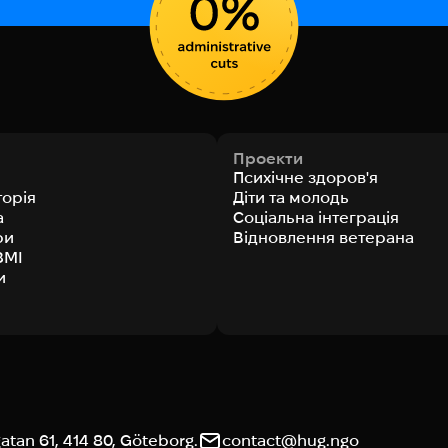
Проекти
Психічне здоров'я
торія
Діти та молодь
а
Соціальна інтеграція
ри
Відновлення ветерана
ЗМІ
и
tan 61, 414 80, Göteborg.
contact@hug.ngo