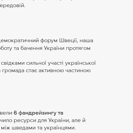
передовій.
демократичний форум Швеції, наша
оту та бачення України протягом
и свідками сильної участі української
а громада стає активною частиною
овели
6 фандрейзингу та
ило ресурси для України, але й
 між шведами та українцями.