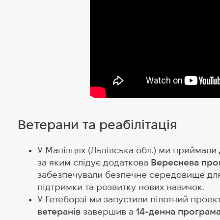
Ветерани та реабілітація
У Манівцях (Львівська обл.) ми приймали
за яким слідує додаткова
Вереснева прог
забезпечували безпечне середовище для
підтримки та розвитку нових навичок.
У Гетеборзі ми запустили пілотний проек
ветеранів
завершив а
14-денна програма