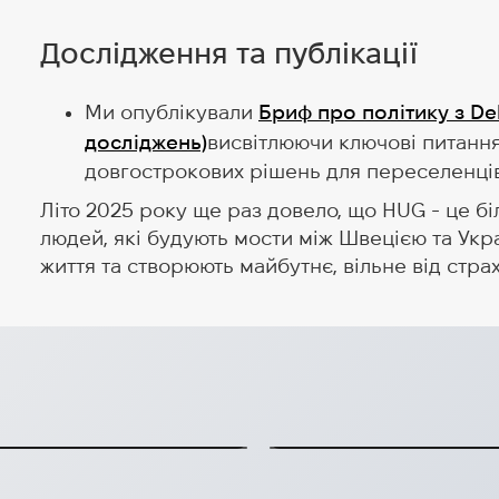
Дослідження та публікації
Ми опублікували
Бриф про політику з De
досліджень)
висвітлюючи ключові питання 
довгострокових рішень для переселенців
Літо 2025 року ще раз довело, що HUG - це бі
людей, які будують мости між Швецією та Укр
життя та створюють майбутнє, вільне від страх
Пожертвування V
ькими біженцями?
автомобілі
msnack.
Ця пожертва спрямован
2024-06-03