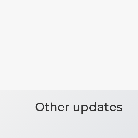
Other updates
Що відбувається з українс
Марія Мельник представляла Hug на Sa