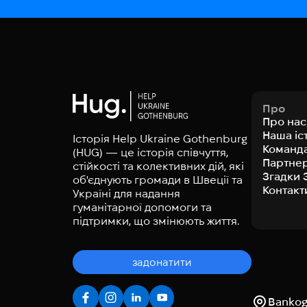
Про
Про нас
Наша іс
Історія Help Ukraine Gothenburg
Команд
(HUG) — це історія співчуття,
Партне
стійкості та колективних дій, які
Згадки 
об'єднують громади в Швеції та
Контакт
Україні для надання
гуманітарної допомоги та
підтримки, що змінюють життя.
задонатити
Bankoga