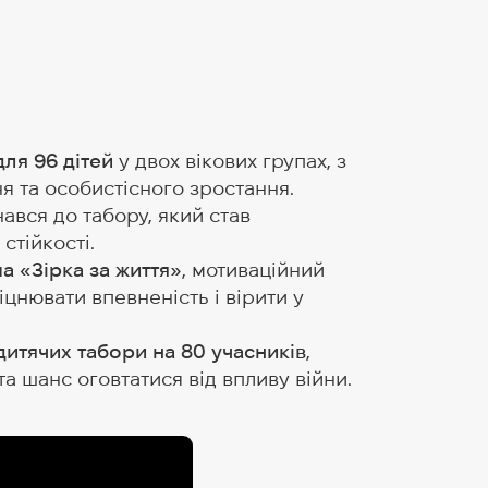
для 96 дітей
у двох вікових групах, з
я та особистісного зростання.
ався до табору, який став
стійкості.
а «Зірка за життя»
, мотиваційний
цнювати впевненість і вірити у
дитячих табори на 80 учасників
,
а шанс оговтатися від впливу війни.