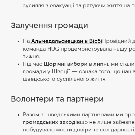
зусилля з евакуації та рятуючи життя на 
Залучення громади
На
Альмедальсвецкан в Вісбі
Провідний 
команда HUG продемонструвала нашу роб
тижня.
Під час
Щорічні вибори в липні
, ми стал
громади у Швеції — ознака того, що наш
шведського суспільного життя.
Волонтери та партнери
Разом зі шведськими партнерами ми пр
громадських заходів
що не лише забезпеч
побудувало мости довіри та солідарності