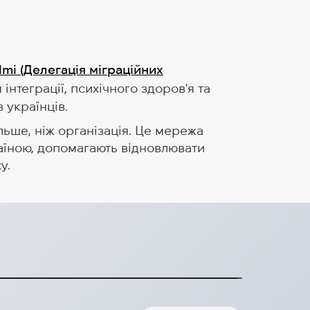
lmi (Делегація міграційних
інтеграції, психічного здоров'я та
 українців.
льше, ніж організація. Це мережа
аїною, допомагають відновлювати
у.
olito Group на евакуаційні
а на будівництво транспорту для евакуац
2024-06-04