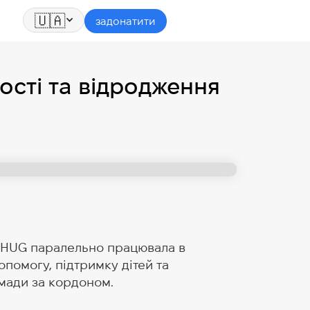
🇺🇦
задонатити
ності та відродження
г. HUG паралельно працювала в
опомогу, підтримку дітей та
омади за кордоном.