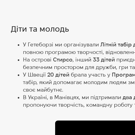
Діти та молодь
У Гетеборзі ми організували
Літній табір 
повною програмою творчості, відновленн
На острові
Стирсо
, інший
33 дітей
приєдн
безпечним простором для дружби, гри та 
У Швеції
20 дітей
брала участь у
Програм
табір, який допомагає молодим людям змі
своє майбутнє.
В Україні, в Манівцях, ми підтримали
два 
пропонуючи творчість, командну роботу т