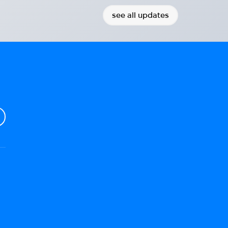
2023-10-07
see all updates