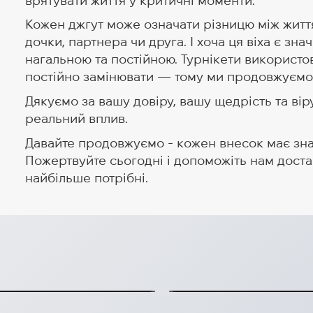
врятувати життя у критичні моменти.
Кожен джгут може означати різницю між життя
дочки, партнера чи друга. І хоча ця віха є зн
нагальною та постійною. Турнікети використов
постійно замінювати — тому ми продовжуємо н
Дякуємо за вашу довіру, вашу щедрість та вір
реальний вплив.
Давайте продовжуємо - кожен внесок має зн
Пожертвуйте сьогодні і допоможіть нам доста
найбільше потрібні.
 приєднався до
#CareConnectWi
країні, закликає
Ліндхольмен 20
ентальному фільмі.
#CareConnectWithUkrai
овлення