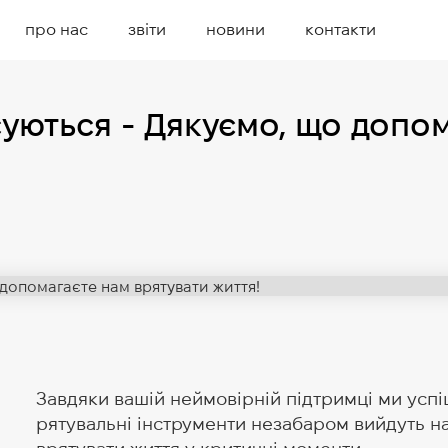
про нас
звіти
новини
контакти
суються - Дякуємо, що допо
Завдяки вашій неймовірній підтримці ми успіш
рятувальні інструменти незабаром вийдуть н