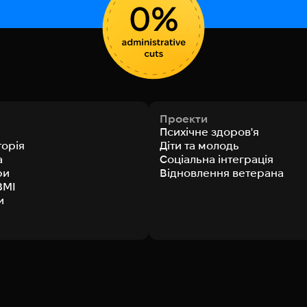
Проекти
Психічне здоров'я
торія
Діти та молодь
а
Соціальна інтеграція
ри
Відновлення ветерана
ЗМІ
и