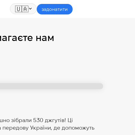
🇺🇦
задонатити
магаєте нам
но зібрали 530 джгутів! Ці
а передову України, де допоможуть