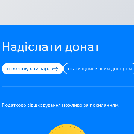
2025-07-10
Надіслати донат
пожертвувати зараз
стати щомісячним донором
Податкове відшкодування
можливе за посиланням.