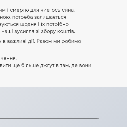
м і смертю для чиєгось сина,
ачною, потреба залишається
уються щодня і їх потрібно
аші зусилля зі збору коштів.
у в важливі дії. Разом ми робимо
ачення.
вити ще більше джгутів там, де вони
thUkraine — Науковий парк
22-2023
ne під керівництвом Марії Мельник з HUG