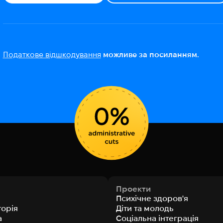
Податкове відшкодування
можливе за посиланням.
Проекти
Психічне здоров'я
торія
Діти та молодь
а
Соціальна інтеграція