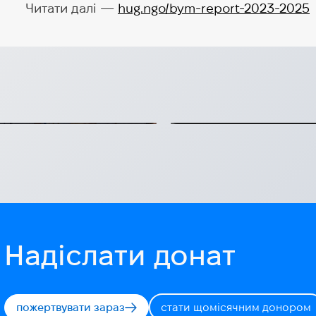
Читати далі —
hug.ngo/bym-report-2023-2025
я українського
Геополітика, ін
онних інновацій
на HIP25
алені
Геополітика, інновації
2026-07-20
Надіслати донат
пожертвувати зараз
стати щомісячним донором