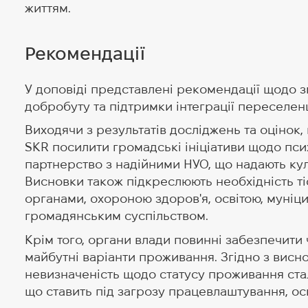
життям.
Рекомендації
У доповіді представлені рекомендації щодо з
добробуту та підтримки інтеграції переселенц
Виходячи з результатів досліджень та оцінок
SKR посилити громадські ініціативи щодо пси
партнерство з надійними НУО, що надають кул
Висновки також підкреслюють необхідність т
органами, охороною здоров'я, освітою, муні
громадянським суспільством.
Крім того, органи влади повинні забезпечити
майбутні варіанти проживання. Згідно з висн
невизначеність щодо статусу проживання ст
що ставить під загрозу працевлаштування, освіт