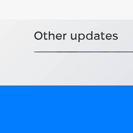
Альмедален 2026: поєднанн
Other updates
досвіду та шведських обор
Шведська оборонна інновація в Альмед