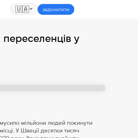
🇺🇦
задонатити
и переселенців у
змусило мільйони людей покинути
місці. У Швеції десятки тисяч