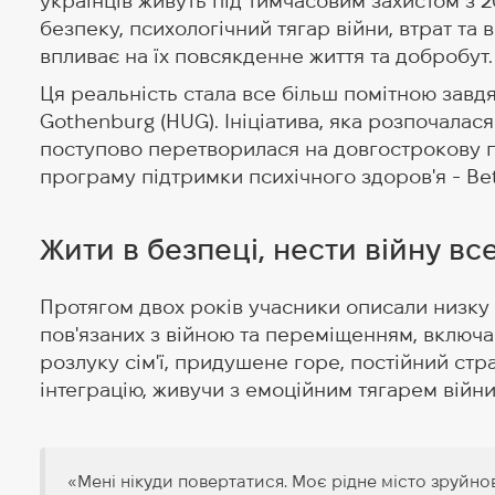
українців живуть під тимчасовим захистом з 
безпеку, психологічний тягар війни, втрат т
впливає на їх повсякденне життя та добробут.
Ця реальність стала все більш помітною завд
Gothenburg (HUG). Ініціатива, яка розпочалас
поступово перетворилася на довгострокову п
програму підтримки психічного здоров'я - Be
Жити в безпеці, нести війну вс
Протягом двох років учасники описали низку
пов'язаних з війною та переміщенням, включа
розлуку сім'ї, придушене горе, постійний стра
інтеграцію, живучи з емоційним тягарем війни
«Мені нікуди повертатися. Моє рідне місто зруйн