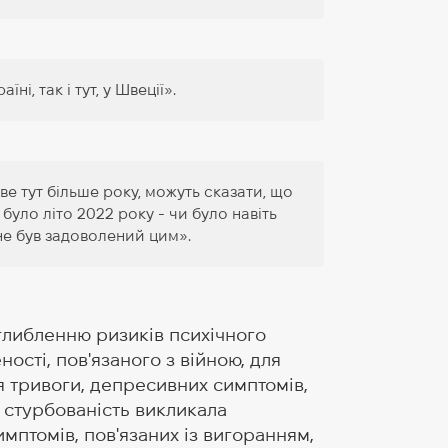
ні, так і тут, у Швеції».
иве тут більше року, можуть сказати, що
було літо 2022 року - чи було навіть
 не був задоволений цим».
глибленню ризиків психічного
ості, пов'язаного з війною, для
я тривоги, депресивних симптомів,
 стурбованість викликала
мптомів, пов'язаних із вигоранням,