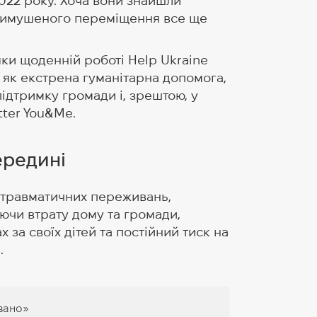
2022 року. Хоча вони знайшли
а вимушеного переміщення все ще
яки щоденній роботі Help Ukraine
я як екстрена гуманітарна допомога,
ідтримку громади і, зрештою, у
tter You&Me.
ередині
 травматичних переживань,
ючи втрату дому та громади,
х за своїх дітей та постійний тиск на
.
овано»