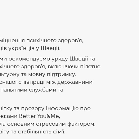
міцнення психічного здоров'я,
ів українців у Швеції.
, ми рекомендуємо уряду Швеції та
хічного здоров'я, включаючи пілотне
ьтурну та мовну підтримку.
існішої співпраці між державними
ципальними службами та
 чітку та прозору інформацію про
овками Better You&Me,
ала основним стресовим фактором,
у та стабільність сім'ї.