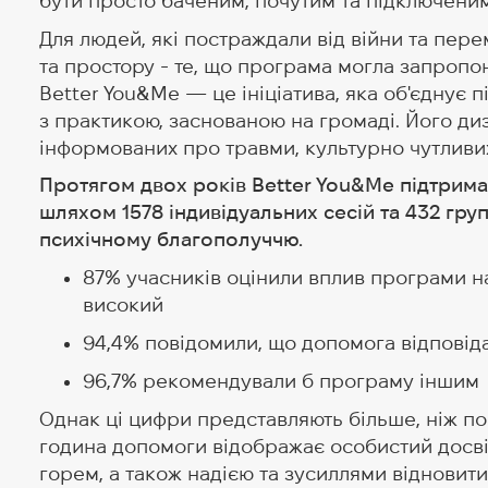
бути просто баченим, почутим та підключеним 
Для людей, які постраждали від війни та пер
та простору - те, що програма могла запропон
Better You&Me — це ініціатива, яка об'єднує п
з практикою, заснованою на громаді. Його ди
інформованих про травми, культурно чутливих
Протягом двох років Better You&Me підтрима
шляхом 1578 індивідуальних сесій та 432 гру
психічному благополуччю.
87% учасників оцінили вплив програми на
високий
94,4% повідомили, що допомога відповід
96,7% рекомендували б програму іншим
Однак ці цифри представляють більше, ніж п
година допомоги відображає особистий досві
горем, а також надією та зусиллями відновити 