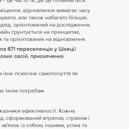
- це часто те, де це починається.
еміщення, відновлення вимагає часу
увати, але також набагато більше.
ідхід, орієнтований на дослідження,
зайн ґрунтується на принципах,
 та орієнтованих на відновлення.
ла 671 переселенців у Швеції
пових сесій, присвячених
 їхнє психічне самопочуття як
ає їхнім потребам
оказники ефективності. Кожна
д, сформований втратою, страхом і
зв'язок із собою, іншими, усіма та