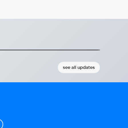
новації та співпраця — HUG
 та співпраця — HUG на HIP25
2025-01-16
see all updates