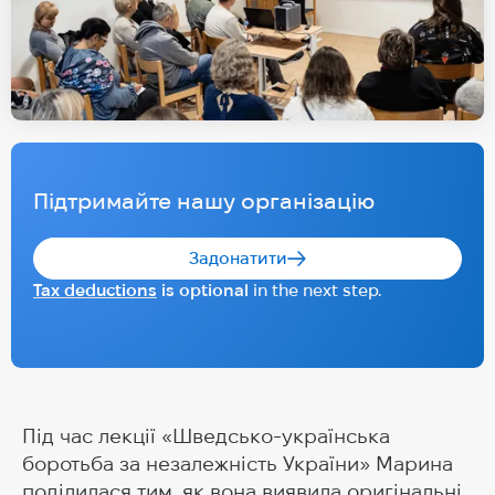
Підтримайте нашу організацію
Задонатити
Tax deductions
is optional
in the next step.
Під час лекції «Шведсько-українська
боротьба за незалежність України» Марина
поділилася тим, як вона виявила оригінальні