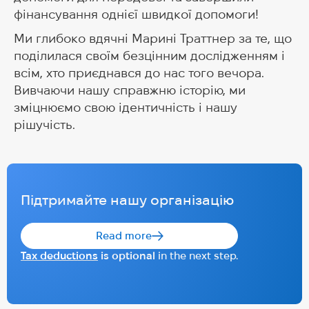
фінансування однієї швидкої допомоги!
Ми глибоко вдячні Марині Траттнер за те, що
поділилася своїм безцінним дослідженням і
всім, хто приєднався до нас того вечора.
Вивчаючи нашу справжню історію, ми
зміцнюємо свою ідентичність і нашу
рішучість.
Підтримайте нашу організацію
Read more
Tax deductions
is optional
in the next step.