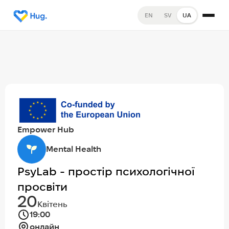
EN
SV
UA
Empower Hub
Mental Health
PsyLab - простір психологічної
просвіти
20
Квітень
19:00
онлайн