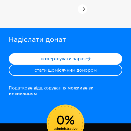
Надіслати донат
пожертвувати зараз
стати щомісячним донором
Податкове відшкодування
можливе за
посиланням.