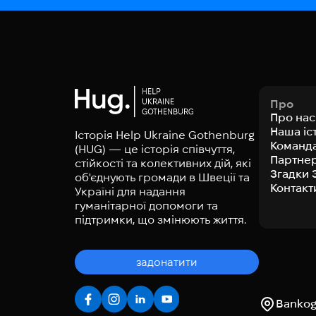
Про
Про нас
Наша іс
Історія Help Ukraine Gothenburg
Команд
(HUG) — це історія співчуття,
Партне
стійкості та колективних дій, які
Згадки 
об'єднують громади в Швеції та
Контакт
Україні для надання
гуманітарної допомоги та
підтримки, що змінюють життя.
задонатити
Bankoga