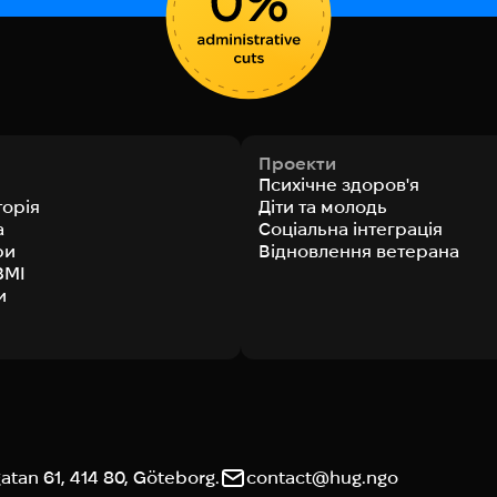
Проекти
Психічне здоров'я
торія
Діти та молодь
а
Соціальна інтеграція
ри
Відновлення ветерана
ЗМІ
и
tan 61, 414 80, Göteborg.
contact@hug.ngo