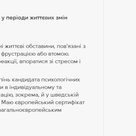
 у періоди життєвих змін
 життєві обставини, повʼязані з
, фрустрацією або втомою.
еакції, впоратися зі стресом і
упінь кандидата психологічних
и в індивідуальному та
ацію, зокрема, й у шведській
. Маю європейський сертифікат
ь загальноєвропейським