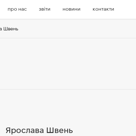
про нас
звіти
новини
контакти
а Швень
Ярослава Швень