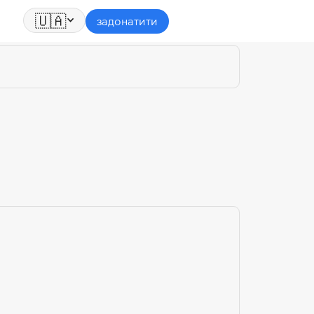
🇺🇦
задонатити