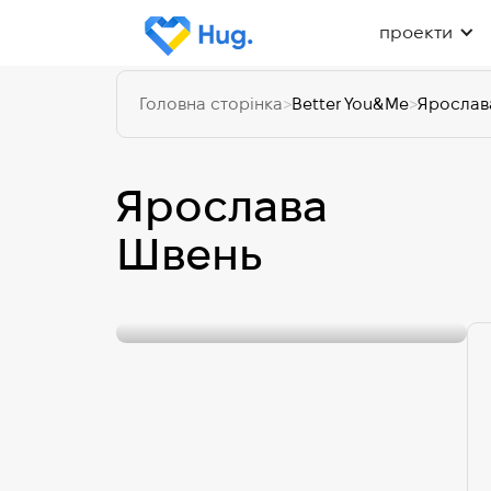
проекти
Головна сторінка
>
Better You&Me
>
Ярослав
Ярослава
Швень
see interview