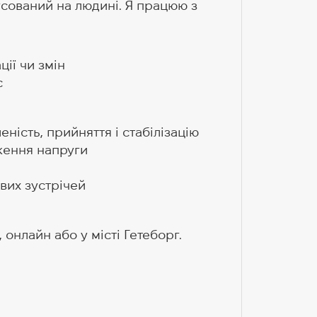
сований на людині. Я працюю з
ії чи змін
с
ність, прийняття і стабілізацію
иження напруги
ових зустрічей
онлайн або у місті Гетеборг.