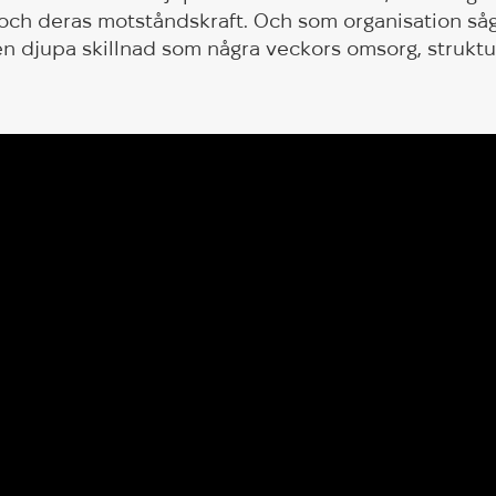
och deras motståndskraft. Och som organisation så
n djupa skillnad som några veckors omsorg, struktu