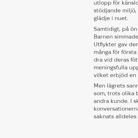
utlopp för känslo
stödjande miljö, 
glädje i nuet.
Samtidigt, på ön 
Barnen simmade i
Utflykter gav d
många för första 
dra vid deras fö
meningsfulla upp
vilket erbjöd e
Men lägrets sann
som, trots olika
andra kunde. I s
konversationerna
saknats alldeles 