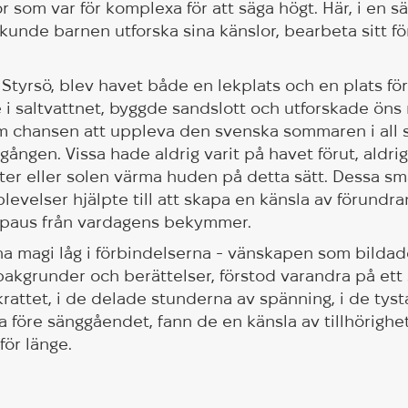
r som var för komplexa för att säga högt. Här, i en s
kunde barnen utforska sina känslor, bearbeta sitt för
Styrsö, blev havet både en lekplats och en plats för 
 saltvattnet, byggde sandslott och utforskade öns n
em chansen att uppleva den svenska sommaren i all
gången. Vissa hade aldrig varit på havet förut, aldri
tter eller solen värma huden på detta sätt. Dessa s
levelser hjälpte till att skapa en känsla av förundr
n paus från vardagens bekymmer.
a magi låg i förbindelserna - vänskapen som bilda
 bakgrunder och berättelser, förstod varandra på ett 
krattet, i de delade stunderna av spänning, i de tyst
 före sänggåendet, fann de en känsla av tillhörigh
för länge.