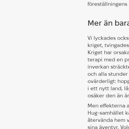
föreställningens
Mer än bara
Vi lyckades ock
kriget, tvingade
Kriget har orsak
terapi med en ps
inverkan sträckt
och alla stunder
ovärderligt: hop
i ett nytt land,
osäker den än är,
Men effekterna a
Hug-samhället kä
återvända hem va
sina äventyr. Vo