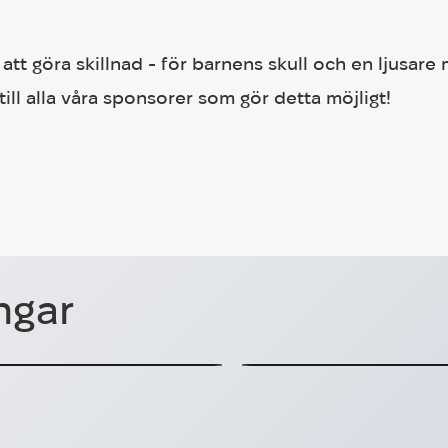
 att göra skillnad - för barnens skull och en ljusar
k till alla våra sponsorer som gör detta möjligt!
a unga ukrainska
HUG (Hjälp Ukra
ngar
ag
Volvokoncernen
ainska kvinnor
Samarbete med Volvokonc
2025-11-08