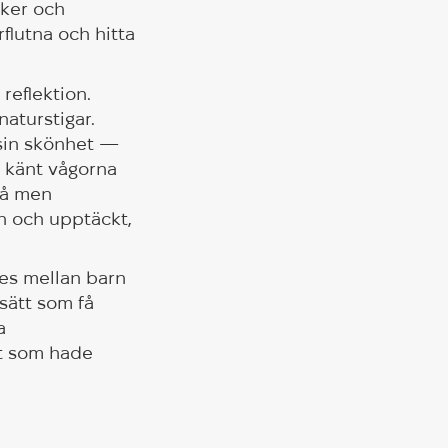
äker och
flutna och hitta
reflektion.
aturstigar.
 sin skönhet —
g känt vågorna
må men
an och upptäckt,
des mellan barn
sätt som få
a
et som hade