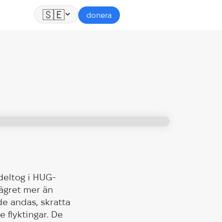
🇸🇪
donera
deltog i HUG-
lägret mer än
de andas, skratta
e flyktingar. De