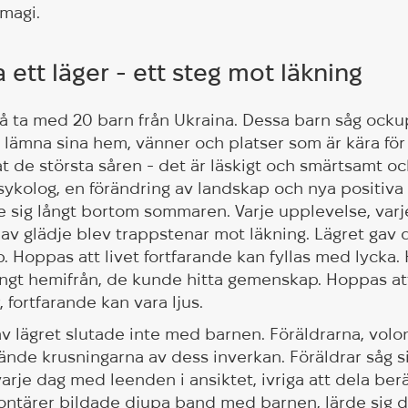
 magi.
 ett läger - ett steg mot läkning
så ta med 20 barn från Ukraina. Dessa barn såg ock
s lämna sina hem, vänner och platser som är kära för
at de största såren - det är läskigt och smärtsamt 
ykolog, en förändring av landskap och nya positiva 
e sig långt bortom sommaren. Varje upplevelse, varj
 av glädje blev trappstenar mot läkning. Lägret gav
p. Hoppas att livet fortfarande kan fyllas med lycka
 långt hemifrån, de kunde hitta gemenskap. Hoppas at
 fortfarande kan vara ljus.
v lägret slutade inte med barnen. Föräldrarna, volon
nde krusningarna av dess inverkan. Föräldrar såg s
rje dag med leenden i ansiktet, ivriga att dela ber
lontärer bildade djupa band med barnen, lärde sig d