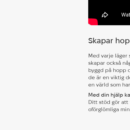
Skapar hop
Med varje läger 
skapar också någ
byggd på hopp o
de är en viktig d
en värld som har
Med din hjälp ka
Ditt stöd gör at
oförglömliga min