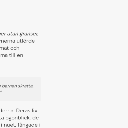
er utan gränser
,
ownerna utförde
mmat och
ma till en
e barnen skratta,
”
erna. Deras liv
tta ögonblick, de
 i nuet, fångade i