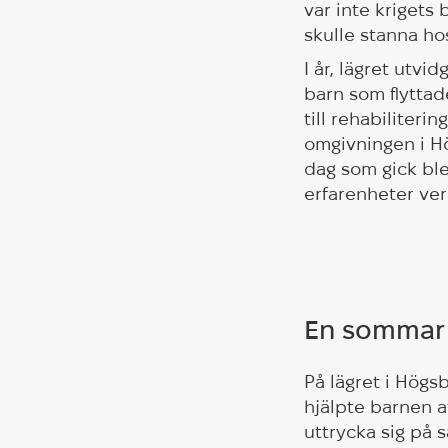
var inte krigets
skulle stanna ho
I år, lägret utvi
barn som flyttad
till rehabiliter
omgivningen i H
dag som gick ble
erfarenheter verk
En sommar a
På lägret i Högs
hjälpte barnen a
uttrycka sig på 