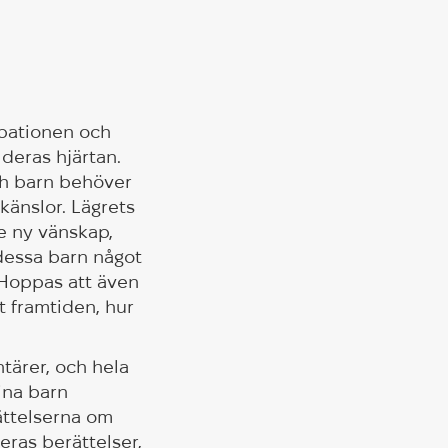
upationen och
 deras hjärtan.
och barn behöver
känslor. Lägrets
e ny vänskap,
 dessa barn något
. Hoppas att även
t framtiden, hur
tärer, och hela
ina barn
ättelserna om
eras berättelser,