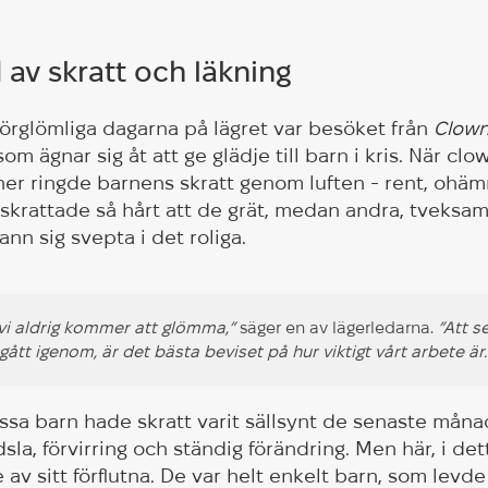
d av skratt och läkning
örglömliga dagarna på lägret var besöket från
Clown
om ägnar sig åt att ge glädje till barn i kris. När cl
tiner ringde barnens skratt genom luften - rent, ohä
 skrattade så hårt att de grät, medan andra, tveksam
ann sig svepta i det roliga.
 vi aldrig kommer att glömma,”
säger en av lägerledarna.
”Att s
 gått igenom, är det bästa beviset på hur viktigt vårt arbete är.
sa barn hade skratt varit sällsynt de senaste månad
dsla, förvirring och ständig förändring. Men här, i de
 av sitt förflutna. De var helt enkelt barn, som levde