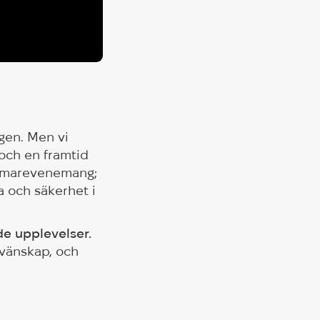
igen. Men vi
 och en framtid
ommarevenemang;
a och säkerhet i
de upplevelser.
 vänskap, och