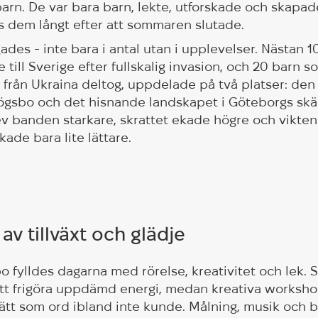
 barn. De var bara barn, lekte, utforskade och skap
s dem långt efter att sommaren slutade.
dgades - inte bara i antal utan i upplevelser. Nästan 
e till Sverige efter fullskalig invasion, och 20 barn
ing från Ukraina deltog, uppdelade på två platser: de
ögsbo och det hisnande landskapet i Göteborgs skär
v banden starkare, skrattet ekade högre och vikten 
ade bara lite lättare.
v tillväxt och glädje
bo fylldes dagarna med rörelse, kreativitet och lek. 
tt frigöra uppdämd energi, medan kreativa workshop
sätt som ord ibland inte kunde. Målning, musik och 