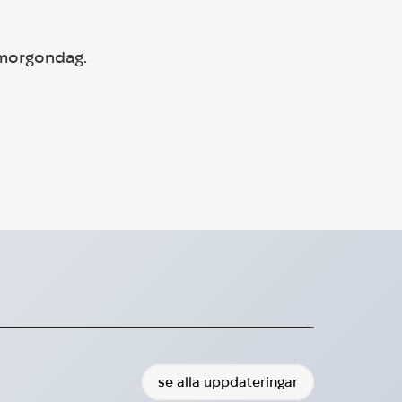
e morgondag.
ina Göteborg) &
s samarbete
ernen för att stödja ukrainare i nöd
2025-03-12
se alla uppdateringar