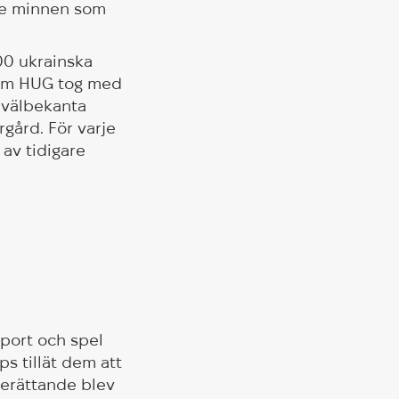
ade minnen som
100 ukrainska
 som HUG tog med
n välbekanta
gård. För varje
av tidigare
Sport och spel
s tillät dem att
berättande blev