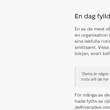
En dag fyll
En av de mest of
en organisation s
sina lekfulla ru
smittsamt. Vissa
början, snart bef
”Detta är något
trots allt de har
För många av des
hade fyllts av rä
definierades inte