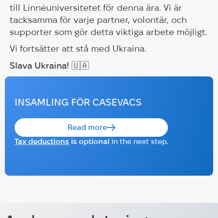
till Linnéuniversitetet för denna ära. Vi är
tacksamma för varje partner, volontär, och
supporter som gör detta viktiga arbete möjligt.
Vi fortsätter att stå med Ukraina.
Slava Ukraina! 🇺🇦
INSAMLING FÖR CASEVACS
Read more
Tax deductions
is optional
in the next step.
Holodomor 1932—1933 i Ukraina:
Folkmord på den ukrainska
Sommarläger 2025 i Göteborg