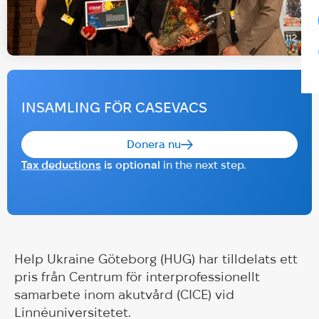
INSAMLING FÖR CASEVACS
Donera nu
Tax deductions
is optional
in the next step.
Help Ukraine Göteborg (HUG) har tilldelats ett
pris från Centrum för interprofessionellt
samarbete inom akutvård (CICE) vid
Linnéuniversitetet.