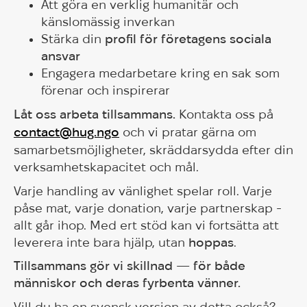
Att göra en verklig humanitär och
känslomässig inverkan
Stärka din
profil för företagens sociala
ansvar
Engagera medarbetare kring en sak som
förenar och inspirerar
Låt oss arbeta tillsammans.
Kontakta oss på
contact@hug.ngo
och vi pratar gärna om
samarbetsmöjligheter, skräddarsydda efter din
verksamhetskapacitet och mål.
Varje handling av vänlighet spelar roll. Varje
påse mat, varje donation, varje partnerskap -
allt går ihop. Med ert stöd kan vi fortsätta att
leverera inte bara hjälp, utan
hoppas
.
Tillsammans gör vi skillnad — för både
människor och deras fyrbenta vänner.
Vill du ha en svensk version av detta också?