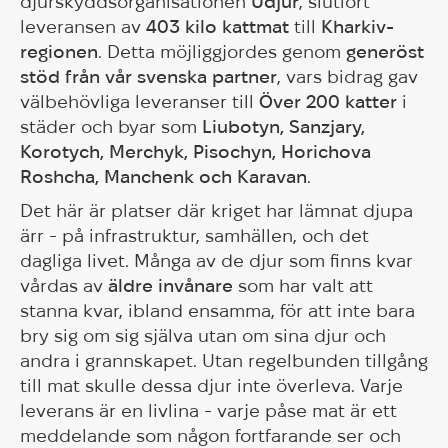
djurskyddsorganisationen
Udjur
, slutfört
leveransen av
403 kilo kattmat
till
Kharkiv-
regionen
. Detta möjliggjordes genom
generöst
stöd från vår svenska partner
, vars bidrag gav
välbehövliga leveranser till
Över 200 katter
i
städer och byar som
Liubotyn, Sanzjary,
Korotych, Merchyk, Pisochyn, Horichova
Roshcha, Manchenk och Karavan
.
Det här är platser där kriget har lämnat djupa
ärr - på infrastruktur, samhällen, och det
dagliga livet. Många av de djur som finns kvar
vårdas av
äldre invånare
som har valt att
stanna kvar, ibland ensamma, för att inte bara
bry sig om sig själva utan om sina djur och
andra i grannskapet. Utan regelbunden tillgång
till mat skulle dessa djur inte överleva. Varje
leverans är en livlina - varje påse mat är ett
meddelande som någon fortfarande ser och