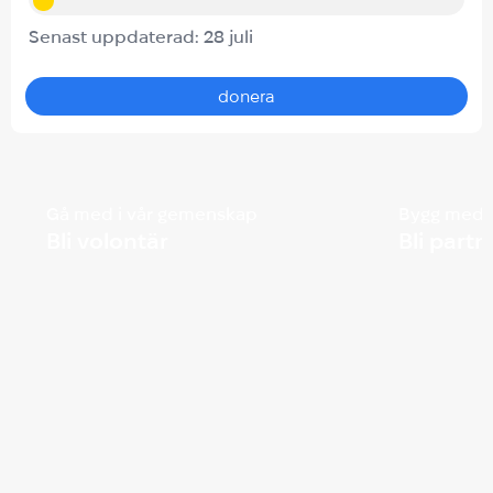
Senast uppdaterad: 28 juli
donera
Gå med i vår gemenskap
Bygg med 
Bli volontär
Bli partn