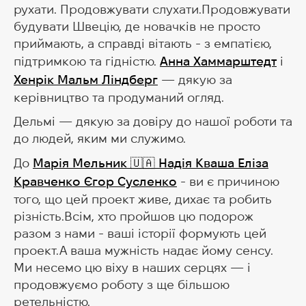
рухати. Продовжувати слухати.Продовжувати
будувати Швецію, де новачків не просто
приймають, а справді вітають - з емпатією,
підтримкою та гідністю.
Анна Хаммарштедт
і
Хенрік Мальм Ліндберг
— дякую за
керівництво та продуманий огляд.
Дельмі — дякую за довіру до нашої роботи та
до людей, яким ми служимо.
До
Марія Мельник 🇺🇦
Надія Кваша
Еліза
Кравченко
Єгор Сусленко
- ви є причиною
того, що цей проект живе, дихає та робить
різність.Всім, хто пройшов цю подорож
разом з нами - ваші історії формують цей
проект.А ваша мужність надає йому сенсу.
Ми несемо цю віху в наших серцях — і
продовжуємо роботу з ще більшою
ретельністю.