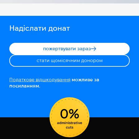
Надіслати донат
пожертвувати зараз
стати щомісячним донором
Податкове відшкодування
можливе за
посиланням.