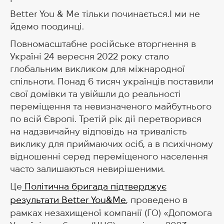
Better You & Me тільки починається.І ми не
йдемо поодинці.
Повномасштабне російське вторгнення в
Україні 24 вересня 2022 року стало
глобальним викликом для міжнародної
спільноти. Понад 6 тисяч українців поставили
свої домівки та увійшли до реальності
переміщення та невизначеного майбутнього
по всій Європі. Третій рік дії перетворився
на надзвичайну відповідь на тривалість
виклику для приймаючих осіб, а в психічному
відношенні серед переміщеного населення
часто залишаються невирішеними.
Це
Політична бригада підтверджує
результати Better You&Me
, проведено в
рамках незахищеної компанії (ГО) «Допомога