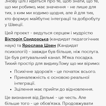
Знову цілі.І йдеться про те, щоб знати, що те,
що ми робимо, має значення - не лише для
тих, з ким ми ходимо щодня, але й для тих,
хто формує майбутнє інтеграції та добробуту
у Швеції.
Цей проект - ведуться серцем і мудрістю
Вікторія Свидовська
(кандидат педагогічних
наук) та
Ярослава Швен
(Кандидат
психології) - завжди був більше, ніж послуга.
Це був рятувальний канал. М'яка посадка.
Тихий простір для видиху.Тому що ми віримо:
Психічне здоров'я - це початок всього.
Приналежність є основою реальної
інтеграції.
Зцілення має прийти до відновлення.
Це визнання від Дельмі - це честь. Але
більше того - це обов'язка. Продовжувати