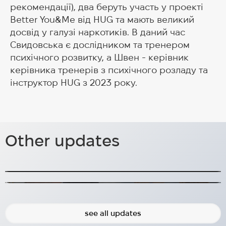
рекомендації), два беруть участь у проекті
Better You&Me від HUG та мають великий
досвід у галузі наркотиків. В даний час
Свидовська є дослідником та тренером
психічного розвитку, а Швен - керівник
керівника тренерів з психічного розладу та
інструктор HUG з 2023 року.
У церкві Оскара Фредріка в
Альмедален 2026: Зустріч з
Гетеборзі відбувся благодійний
Міністром оборони Швеції
Other updates
концерт, організований
Палем Йонсоном
Українські артисти дали благодійний концерт
Пал Йонсон, Міністр оборони Швеції, зустрівся з
компанією Help Ukraine
командою HUG
Gothenburg (HUG)
2025-11-28
2026-06-25
see all updates