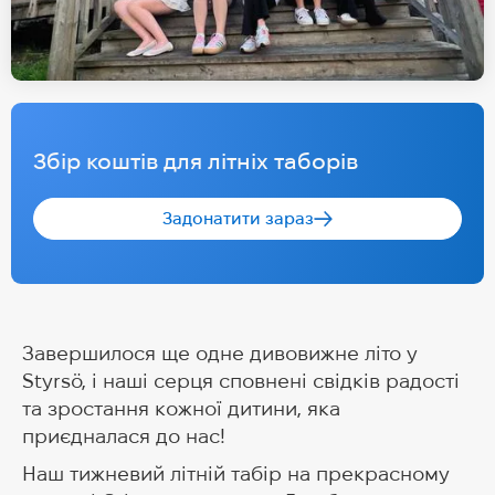
Збір коштів для літніх таборів
Задонатити зараз
Завершилося ще одне дивовижне літо у
Styrsö, і наші серця сповнені свідків радості
та зростання кожної дитини, яка
приєдналася до нас!
Наш тижневий літній табір на прекрасному