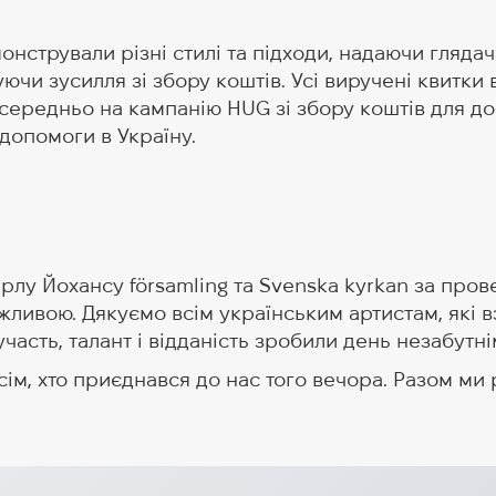
нстрували різні стилі та підходи, надаючи гляда
уючи зусилля зі збору коштів. Усі виручені квитки 
середньо на кампанію HUG зі збору коштів для до
допомоги в Україну.
рлу Йохансу församling та Svenska kyrkan за прове
ожливою. Дякуємо всім українським артистам, які в
часть, талант і відданість зробили день незабутні
сім, хто приєднався до нас того вечора. Разом м
Help Ukraine Ге