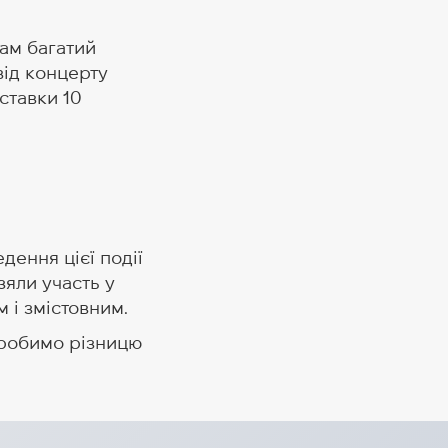
чам багатий
від концерту
ставки 10
дення цієї події
зяли участь у
м і змістовним.
и робимо різницю
теборг відправив ще одну