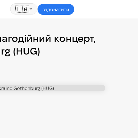
🇺🇦
задонатити
лагодійний концерт,
rg (HUG)