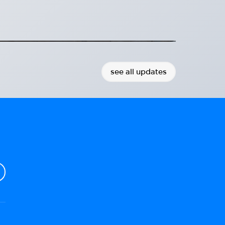
уманітарною допомогою до
нітарної допомоги до України
2026-08-04
see all updates