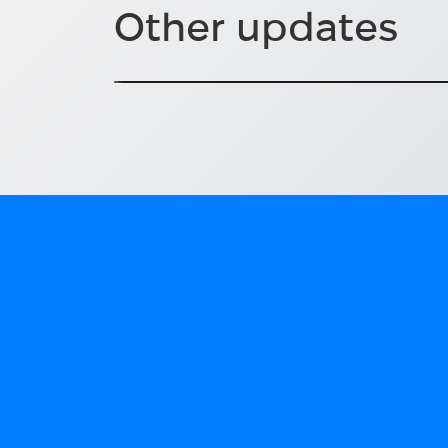
Other updates
Єпископ Сюзанна Раппманн
Подібні розмови допомагають будувати