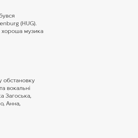
дбувся
enburg (HUG).
де хороша музика
у обстановку
та вокальні
ка Загоська,
о, Анна,