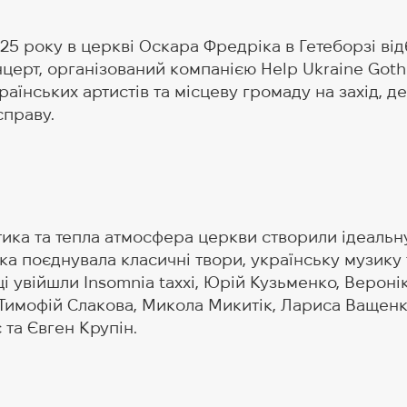
25 року в церкві Оскара Фредріка в Гетеборзі ві
церт, організований компанією Help Ukraine Goth
раїнських артистів та місцеву громаду на захід, 
справу.
тика та тепла атмосфера церкви створили ідеальн
ка поєднувала класичні твори, українську музику 
йці увійшли Insomnia taxxi, Юрій Кузьменко, Вероні
 Тимофій Слакова, Микола Микитік, Лариса Ващенк
 та Євген Крупін.