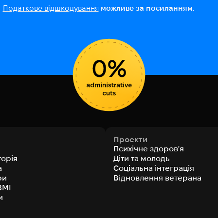
Податкове відшкодування
можливе за посиланням.
Проекти
Психічне здоров'я
торія
Діти та молодь
а
Соціальна інтеграція
ри
Відновлення ветерана
ЗМІ
и