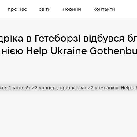
про нас
звіти
новини
контакти
ріка в Гетеборзі відбувся б
нією Help Ukraine Gothenbu