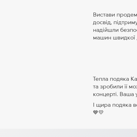
Вистави продемо
досвід, підтрим
надійшли безпо
машин швидкої 
Тепла подяка Ка
та зробили її м
концерті. Ваша у
І щира подяка в
💙💛