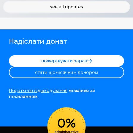
see all updates
Надіслати донат
пожертвувати зараз
стати щомісячним донором
Податкове відшкодування
можливе за
посиланням.