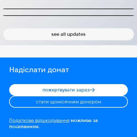
Спільний проект Hug та Star For Life Ukraine
посеред війни.
2025-01-16
2026-03-20
see all updates
Надіслати донат
пожертвувати зараз
стати щомісячним донором
Податкове відшкодування
можливе за
посиланням.