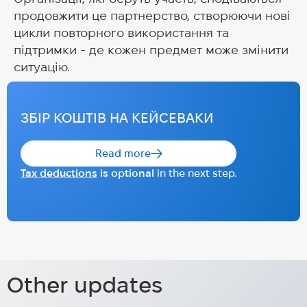
продовжити це партнерство, створюючи нові
цикли повторного використання та
підтримки - де кожен предмет може змінити
ситуацію.
ЗБІР КОШТІВ НА КЕЙСЕВАКИ
Read more
Tax deductions
is optional
in the next step.
Геополітика, інновації та
Hug (Help Ukraine Gothenburg) та
співпраця — HUG на HIP25
Other updates
Star For Life Ukraine, ми
Геополітика, інновації та співпраця — HUG на
обираємо майбутнє — навіть
HIP25