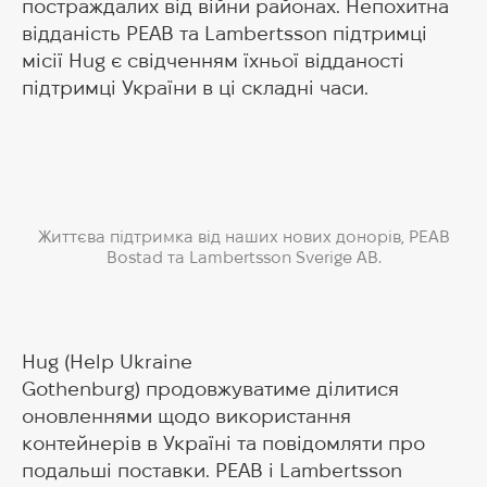
постраждалих від війни районах. Непохитна
відданість PEAB та Lambertsson підтримці
місії Hug є свідченням їхньої відданості
підтримці України в ці складні часи.
Життєва підтримка від наших нових донорів, PEAB
Bostad та Lambertsson Sverige AB.
Hug (Help Ukraine
Gothenburg) продовжуватиме ділитися
оновленнями щодо використання
контейнерів в Україні та повідомляти про
подальші поставки. PEAB і Lambertsson