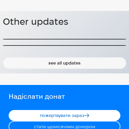
Спеціалізований автомобіль,
PEAB і Lambertsson — нові
подарований Регіоном Галланд
донори
Other updates
для допомоги Україні Гетеборгу
Надання важливої підтримки з їх першими
чотирма модулями.
Транспорт для соціально вразливих жителів і
(HUG), зараз служить у Конотопі.
ветеранів
2024-09-03
2026-01-20
see all updates
Надіслати донат
пожертвувати зараз
стати щомісячним донором