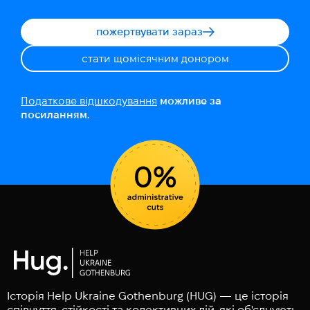
пожертвувати зараз
стати щомісячним донором
Податкове відшкодування
можливе за
посиланням.
Історія Help Ukraine Gothenburg (HUG) — це історія
співчуття, стійкості та колективних дій, які об'єднують