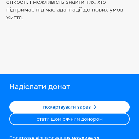
стікості, і можливість знайти тих, хто
підтримає під час адаптації до нових умов
життя.
Надіслати донат
пожертвувати зараз
стати щомісячним донором
Податкове відшкодування
можливе за