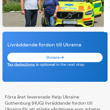
Livräddande fordon till Ukraina
Donera
Tax deductions
is optional
in the next step.
Förra året levererade Help Ukraine
Gothenburg (HUG) livräddande fordon till
Ukraina för att stödja vårdgivare som arbetar