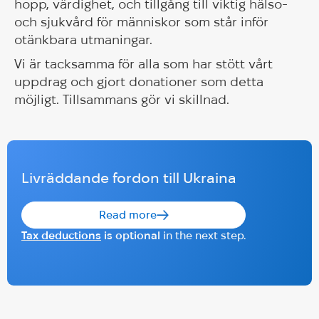
hopp, värdighet, och tillgång till viktig hälso-
och sjukvård för människor som står inför
otänkbara utmaningar.
Vi är tacksamma för alla som har stött vårt
uppdrag och gjort donationer som detta
möjligt. Tillsammans gör vi skillnad.
Livräddande fordon till Ukraina
Read more
Tax deductions
is optional
in the next step.
Hug är nu en Godkänd