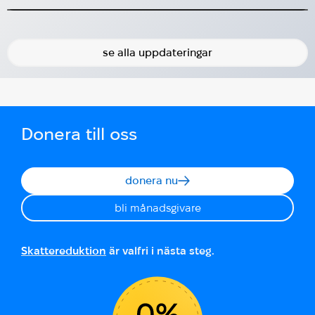
2025-06-09
2026-04-30
se alla uppdateringar
Donera till oss
donera nu
bli månadsgivare
Skattereduktion
är valfri i nästa steg.