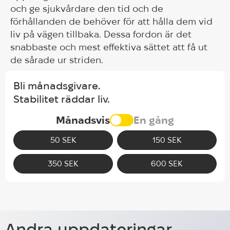
och ge sjukvårdare den tid och de
förhållanden de behöver för att hålla dem vid
liv på vägen tillbaka. Dessa fordon är det
snabbaste och mest effektiva sättet att få ut
de sårade ur striden.
Bli månadsgivare.
Stabilitet räddar liv.
Månadsvis
En gång
50 SEK
150 SEK
350 SEK
600 SEK
Almedalen 2026: Veteranernas roll
i utformningen av politiken:
HUG Ambassador Per Josefson
panelsamtal med FBA och
Andra uppdateringar
Joins Nobel Laureates in Ukraine,