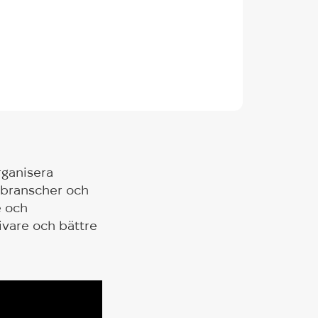
rganisera
, branscher och
e och
ivare och bättre