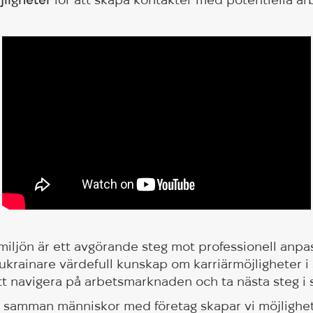
smiljön är ett avgörande steg mot professionell anp
ukrainare värdefull kunskap om karriärmöjligheter i 
att navigera på arbetsmarknaden och ta nästa steg i 
samman människor med företag skapar vi möjligheter