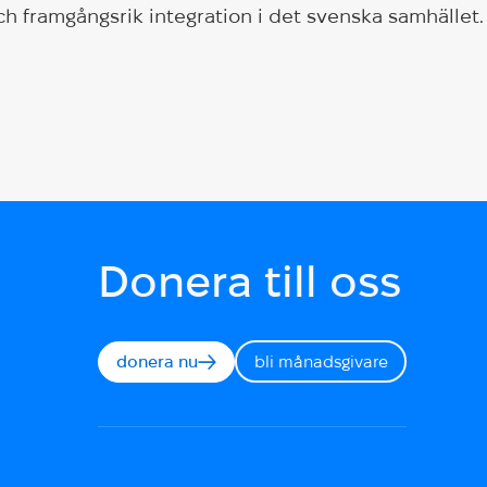
ch framgångsrik integration i det svenska samhället.
Donera till oss
donera nu
bli månadsgivare