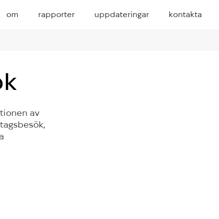
om
rapporter
uppdateringar
kontakta
ök
ationen av
etagsbesök,
a