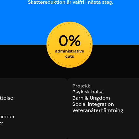
Skattereduktion
är valfri i nästa steg.
Projekt
Psykisk hälsa
ttelse
Barn & Ungdom
Social integration
s
Veteranåterhämtning
nämner
er