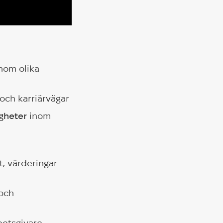
nom olika
och karriärvägar
igheter
inom
, värderingar
 och
betsgivare