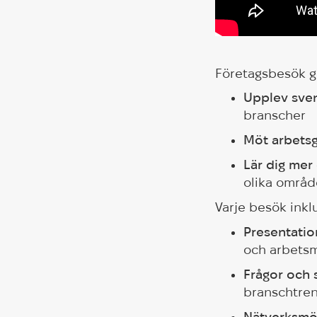
Företagsbesök gö
Upplev sven
branscher
Möt arbetsg
Lär dig mer
olika områ
Varje besök inkl
Presentatio
och arbetsm
Frågor och 
branschtre
Nätverksmöj