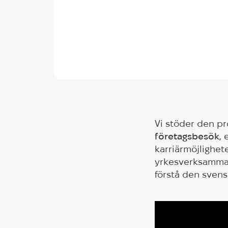
Vi stöder den pr
företagsbesök
,
karriärmöjlighet
yrkesverksamma a
förstå den sven