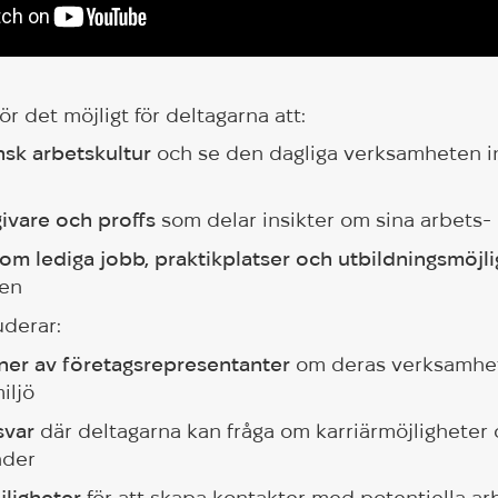
r det möjligt för deltagarna att:
sk arbetskultur
och se den dagliga verksamheten i
ivare och proffs
som delar insikter om sina arbets- 
 om lediga jobb, praktikplatser och utbildningsmöjl
den
uderar:
ner av företagsrepresentanter
om deras verksamhet
iljö
svar
där deltagarna kan fråga om karriärmöjligheter
nder
ligheter
för att skapa kontakter med potentiella ar