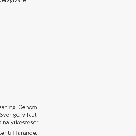
assning. Genom
Sverige, vilket
sina yrkesresor.
 till lärande,