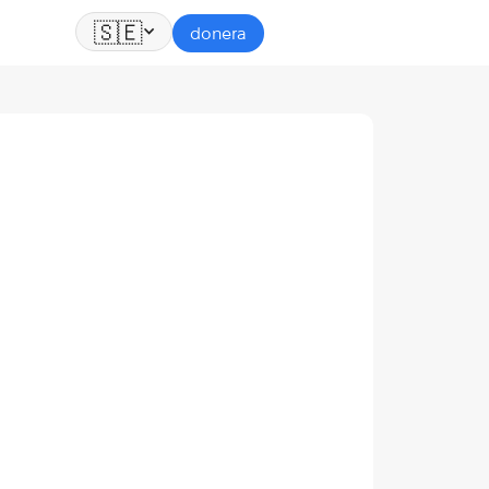
🇸🇪
donera