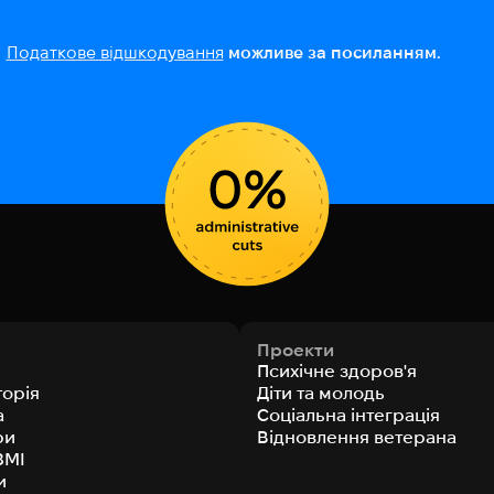
Податкове відшкодування
можливе за посиланням.
Проекти
Психічне здоров'я
торія
Діти та молодь
а
Соціальна інтеграція
ри
Відновлення ветерана
ЗМІ
и