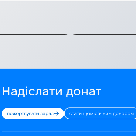
Шість повнонав
oup
доставили в Укр
и нужденних українців
У березні ми успішно в
2025-03-12
Надіслати донат
пожертвувати зараз
стати щомісячним донором