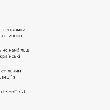
з підтримки
тя глибоко
 на найбільш
країнські
 спільним
веції з
історії, які