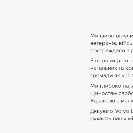
Ми щиро цінуємо
ветеранів, війс
постраждало від 
З перших днів 
нагальних та кр
громади як у Шве
Ми глибоко нат
цінностям свобо
Україною є маяко
Дякуємо, Volvo 
рухають нашу мі