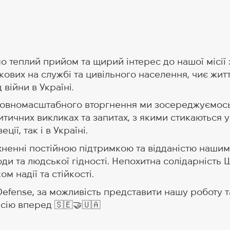
 теплий прийом та щирий інтерес до нашої місії 
ькових на службі та цивільного населення, чиє жит
війни в Україні.
повномасштабного вторгнення ми зосереджуємось
итичних викликах та запитах, з якими стикаються у
ції, так і в Україні.
хненні постійною підтримкою та відданістю нашим
ди та людської гідності. Непохитна солідарність Ш
м надії та стійкості.
Defense, за можливість представити нашу роботу та 
сію вперед 🇸🇪🤝🇺🇦