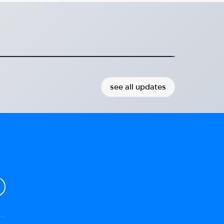
антажених вантажівок
аїну в березні
ідправили 6 вантажівок в Україну
2025-03-31
see all updates