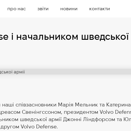
про нас
звіти
новини
контакти
nse і начальником шведської 
 наші співзасновники Марія Мельник та Катерин
дреасом Свенінгссоном, президентом Volvo Defen
ьником шведської армії Джонні Ліндфорсом та Ю
другом Volvo Defense.