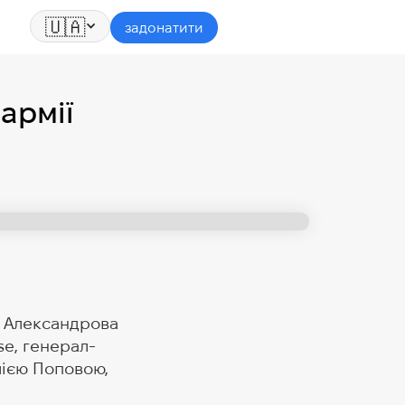
🇺🇦
задонатити
армії
а Александрова
se, генерал-
лією Поповою,