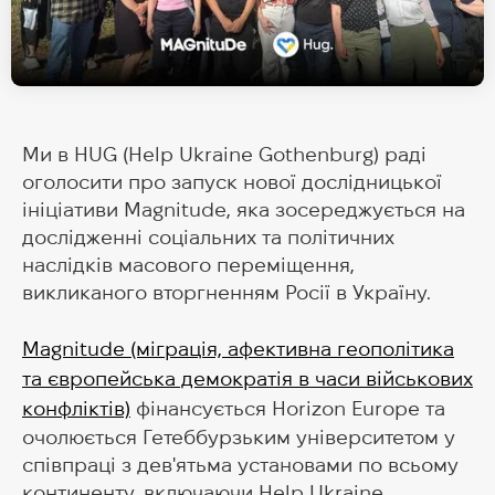
Ми в HUG (Help Ukraine Gothenburg) раді
оголосити про запуск нової дослідницької
ініціативи Magnitude, яка зосереджується на
дослідженні соціальних та політичних
наслідків масового переміщення,
викликаного вторгненням Росії в Україну.
Magnitude (міграція, афективна геополітика
та європейська демократія в часи військових
конфліктів)
фінансується Horizon Europe та
очолюється Гетеббурзьким університетом у
співпраці з дев'ятьма установами по всьому
континенту, включаючи Help Ukraine