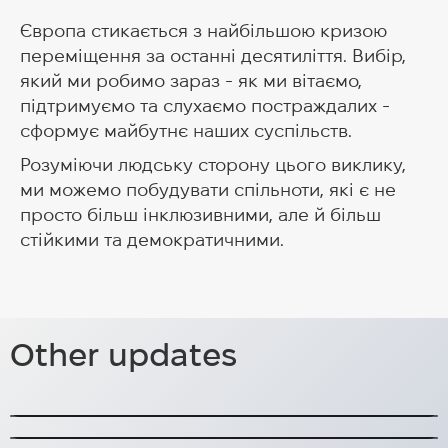
Європа стикається з найбільшою кризою
переміщення за останні десятиліття. Вибір,
який ми робимо зараз - як ми вітаємо,
підтримуємо та слухаємо постраждалих -
сформує майбутнє наших суспільств.
Розуміючи людську сторону цього виклику,
ми можемо побудувати спільноти, які є не
просто більш інклюзивними, але й більш
стійкими та демократичними.
Посол HUG Пер Джозефсон
Щоквартальний звіт: рятувальна
приєднався до Нобелівських
допомога та нові партнерські
лауреатів в Україні, закликає до
Other updates
відносини
Візит зафільмований у короткому
справедливості та відновлення
документальному фільмі.
Цифри Q3 2024 показують результати нашої
роботи