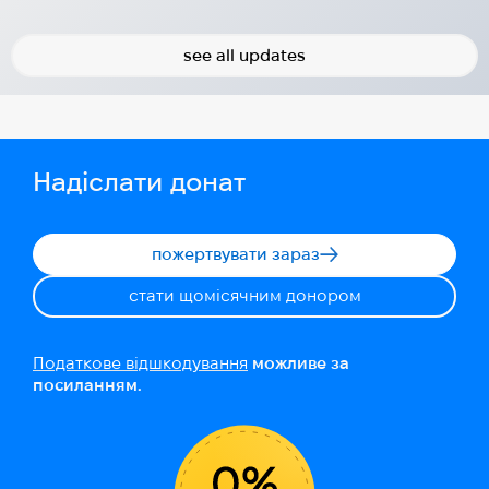
2025-07-10
2024-10-01
see all updates
Надіслати донат
пожертвувати зараз
стати щомісячним донором
Податкове відшкодування
можливе за
посиланням.