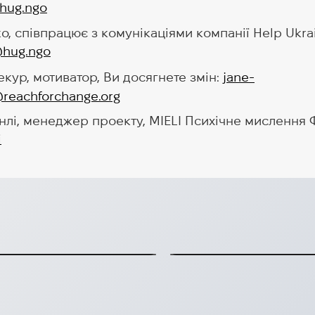
hug.ngo
, співпрацює з комунікаціями компанії Help Ukra
@hug.ngo
кур, мотиватор, Ви досягнете змін:
jane-
reachforchange.org
нлі, менеджер проекту, MIELI Психічне мислення Ф
i
Lambertsson та
 відвідує HUG
приміщення для
 розуміння
Lambertsson та PEAB р
2026-01-21