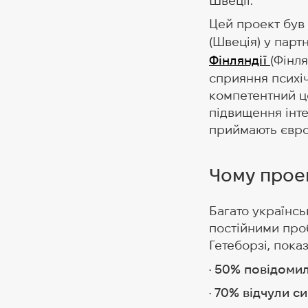
Швеції.
Цей проект був
(Швеція) у парт
Фінляндії
(Фінля
сприяння психі
компетентний це
підвищення інтег
приймають євро
Чому прое
Багато українсь
постійними про
Гетеборзі, показ
· 50% повідоми
· 70% відчули с