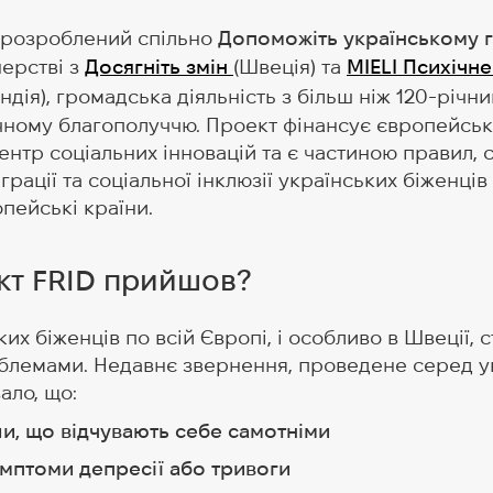
 розроблений спільно
Допоможіть українському г
нерстві з
Досягніть змін
(Швеція) та
MIELI Психічн
ндія), громадська діяльність з більш ніж 120-річн
чному благополуччю. Проект фінансує європейсь
нтр соціальних інновацій та є частиною правил,
рації та соціальної інклюзії українських біженців 
пейські країни.
кт FRID прийшов?
ких біженців по всій Європі, і особливо в Швеції, 
блемами. Недавнє звернення, проведене серед ук
ало, що:
ли, що відчувають себе самотніми
имптоми депресії або тривоги