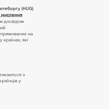
етеборгу (HUG)
е мислення
им досвідом
кий
 спрямованих на
у країнах, які
стикаються з
раїнців у