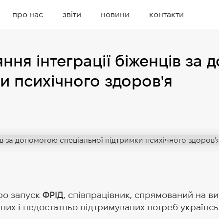
про нас
звіти
новини
контакти
яння інтеграції біженців за
и психічного здоров'я
ро запуск
ФРІД
, співпрацівник, спрямований на в
них і недостатньо підтримуваних потреб українсь