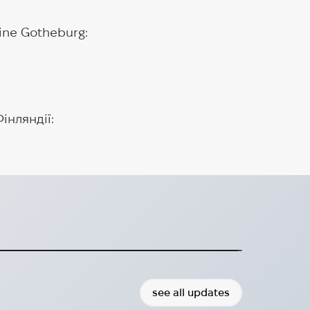
ine Gotheburg:
інляндії:
 PEAB доставляють
 медичного використання
озпочали співпрацю з HUG.
2024-10-07
see all updates