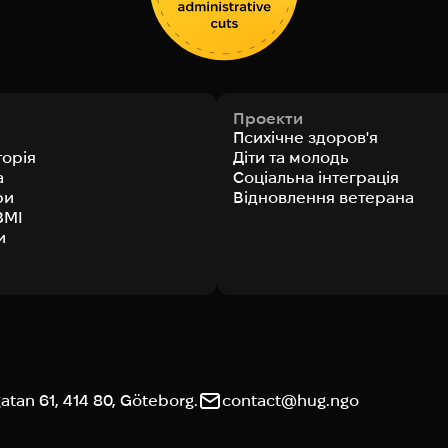
Проекти
Психічне здоров'я
торія
Діти та молодь
а
Соціальна інтеграція
ри
Відновлення ветерана
ЗМІ
и
tan 61, 414 80, Göteborg.
contact@hug.ngo