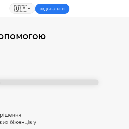
🇺🇦
задонатити
 допомогою
ирішення
ких біженців у