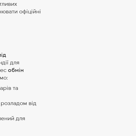
тливих
нювати офіційні
під
дії для
цес
обмін
мо:
арів та
 розладом від
лений для