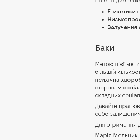
Пілот підкреслю
Етикетики 
Низькопро
Залучення 
Баки
Метою цієї мети
більшій кількос
психічна хворо
сторонам
соціа
складних соціа
Давайте працюв
себе залишеним 
Для отримання д
Марія Мельник, 