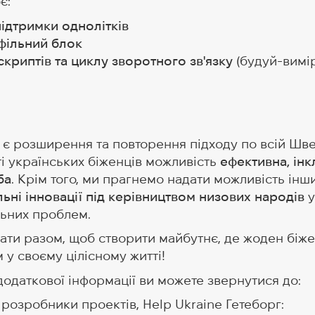
є:
підтримки однолітків
фільний блок
скриптів та циклу зворотного зв'язку
(будуй-вимі
 є розширення та повторення підходу по всій Шв
ті українських біженців можливість
ефективна, ін
ба
. Крім того, ми прагнемо надати можливість ін
льні інновації під керівництвом низових народів
у
льних проблем.
ати разом, щоб створити майбутнє, де жоден біже
у своєму цілісному житті!
одаткової інформації ви можете звернутися до:
розробники проектів, Help Ukraine Гетеборг: