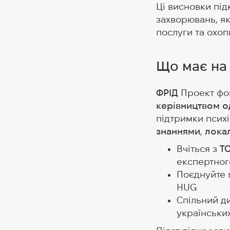
Ці висновки під
захворювань, як
послуги та охоп
Що має на 
ФРІД
Проект фок
керівництвом од
підтримки псих
знаннями
,
локал
Вчіться з
Т
експертного
Поєднуйте г
HUG
Спільний д
українських