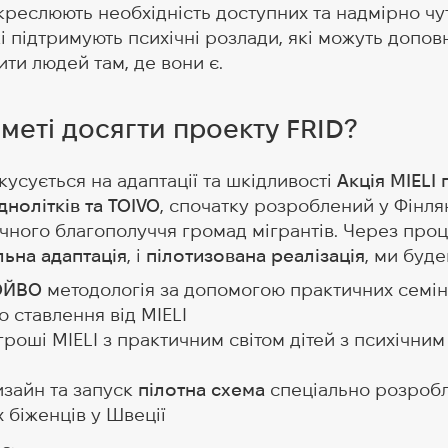
креслюють необхідність доступних та надмірно чу
і підтримують психічні розлади, які можуть допов
ити людей там, де вони є.
меті досягти проекту FRID?
усується на адаптації та шкідливості
Акція MIELI 
нолітків та TOIVO
, спочатку розроблений у Фінлян
ічного благополуччя громад мігрантів. Через про
ьна адаптація
, і
пілотизована реалізація
, ми буде
ОЙВО
методологія за допомогою практичних семін
 ставлення від MIELI
роші MIELI з практичним світом дітей з психічним
изайн та запуск
пілотна схема
спеціально розроб
 біженців у Швеції