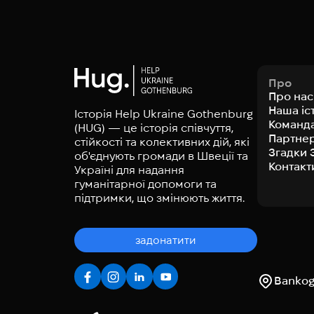
Про
Про нас
Наша іс
Історія Help Ukraine Gothenburg
Команд
(HUG) — це історія співчуття,
Партне
стійкості та колективних дій, які
Згадки 
об'єднують громади в Швеції та
Контакт
Україні для надання
гуманітарної допомоги та
підтримки, що змінюють життя.
задонатити
Bankoga