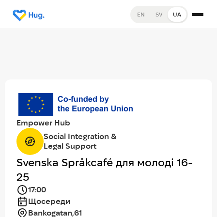
EN
SV
UA
Empower Hub
Social Integration &
Legal Support
Svenska Språkcafé для молоді 16-
25
17:00
Щосереди
Bankogatan,61