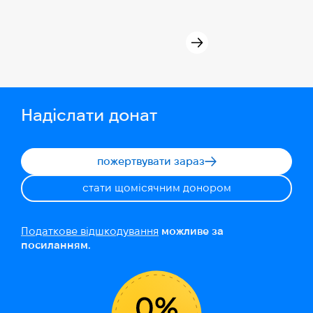
Надіслати донат
пожертвувати зараз
стати щомісячним донором
Податкове відшкодування
можливе за
посиланням.